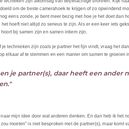
 techieken zijn afkomstig van twijfelachtige bronnen. Kijk naa
bedoeld om de beste camerahoek te krijgen of zo opwindend moge
k nog eens zonde, je bent meer bezig met hoe je het doet dan ho
het hoeft niet altijd zo serieus te zijn. Als er een keer iets ge
hoort bij samen zijn en samen intiem zijn.
f je technieken zijn zoals je partner het fijn vindt, vraag het dan
p elkaar af te stemmen en een manier om samen te groeien in 
 en je partner(s), daar heeft een ander n
en."
t naar mijn idee door wat anderen denken. En dan heb ik het n
s zou moeten” is niet besproken met de partner(s), maar komt v