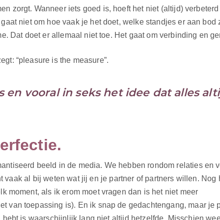
 zorgt. Wanneer iets goed is, hoeft het niet (altijd) verbeterd 
 gaat niet om hoe vaak je het doet, welke standjes er aan bod
me. Dat doet er allemaal niet toe. Het gaat om verbinding en ge
egt: “pleasure is the measure”.
n vooral in seks het idee dat alles alti
erfectie.
antiseerd beeld in de media. We hebben rondom relaties en vo
nt vaak al bij weten wat jij en je partner of partners willen. Nog
elk moment, als ik erom moet vragen dan is het niet meer
t van toepassing is). En ik snap de gedachtengang, maar je p
hebt is waarschijnlijk lang niet altijd hetzelfde. Misschien weet