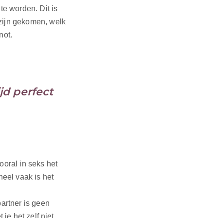
te worden. Dit is
 zijn gekomen, welk
not.
jd perfect
oral in seks het
 heel vaak is het
artner is geen
 je het zelf niet