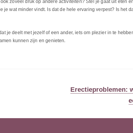
 ook zoveel druk op andere activiteiten? Stel je gaat uit eten e
ie je wat minder vindt. Is dat de hele ervaring verpest? Is het
at je deelt met jezelf of een ander, iets om plezier in te hebb
e samen kunnen zijn en genieten.
Volgend
Erectieproblemen: w
bericht:
e