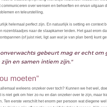
et communiceren over wensen en behoeften en ervan uitgaan da
oblemen en teleurstelling.
ijk helemaal perfect zijn. En natuurlijk is setting en context b
en rozenblaadjes naar de slaapkamer leiden. Het gaat erom dat 
n, ontspannen (of juist niet, ligt aan wat je van plan bent) kunt g
of onverwachts gebeurt mag er echt om
zijn en samen intiem zijn."
zou moeten”
 allemaal weleens onzeker over toch? Kunnen we het wel, do
is niet gek om hier zo nu en dan onzeker over te zijn, maar trap
. Ten eerste verschilt het enorm per persoon wat diegene wel of