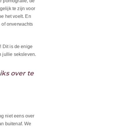
r pornografie, de
lijk te zijn voor
e het voelt. En
ks of onverwachts
! Dit is de enige
jullie seksleven.
iks over te
og niet eens over
an buitenaf. We