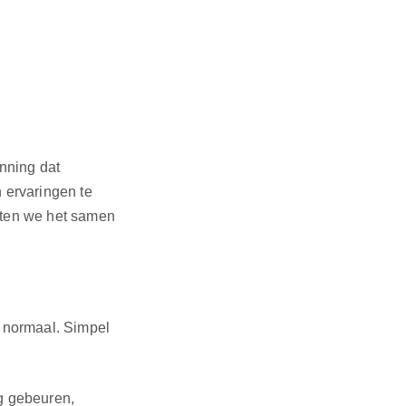
nning dat
n ervaringen te
aten we het samen
t normaal. Simpel
g gebeuren,