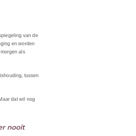
spiegeling van de
eging en worden
n morgen als
arishouding, tussen
 Maar dat wil nog
er nooit