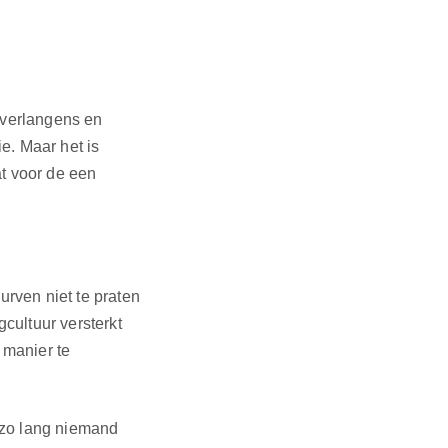
 verlangens en
e. Maar het is
at voor de een
rven niet te praten
cultuur versterkt
 manier te
, zo lang niemand