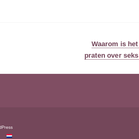
Volgend
Waarom is het 
bericht:
praten over seks 
dPress