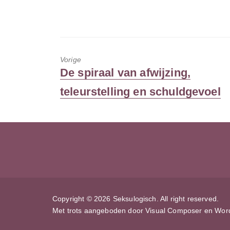
Vorige
Vorig
De spiraal van afwijzing,
bericht:
teleurstelling en schuldgevoel
Copyright © 2026 Seksulogisch. All right reserved.
Met trots aangeboden door
Visual Composer
en
Wor