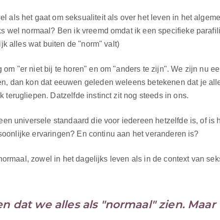
 als het gaat om seksualiteit als over het leven in het algeme
s wel normaal? Ben ik vreemd omdat ik een specifieke parafilie
jk alles wat buiten de "norm" valt)
om "er niet bij te horen" en om "anders te zijn". We zijn nu e
gen, dan kon dat eeuwen geleden weleens betekenen dat je al
terugliepen. Datzelfde instinct zit nog steeds in ons.
een universele standaard die voor iedereen hetzelfde is, of is 
persoonlijke ervaringen? En continu aan het veranderen is?
 normaal, zowel in het dagelijks leven als in de context van sek
n dat we alles als "normaal" zien. Maar