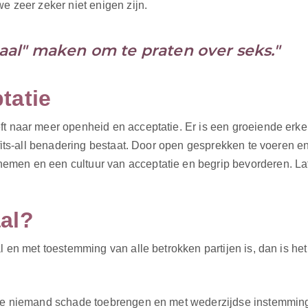
we zeer zeker niet enigen zijn.
al" maken om te praten over seks."
tatie
ft naar meer openheid en acceptatie. Er is een groeiende erke
-fits-all benadering bestaat. Door open gesprekken te voeren e
emen en een cultuur van acceptatie en begrip bevorderen. L
al?
al en met toestemming van alle betrokken partijen is, dan is he
g ze niemand schade toebrengen en met wederzijdse instemmin