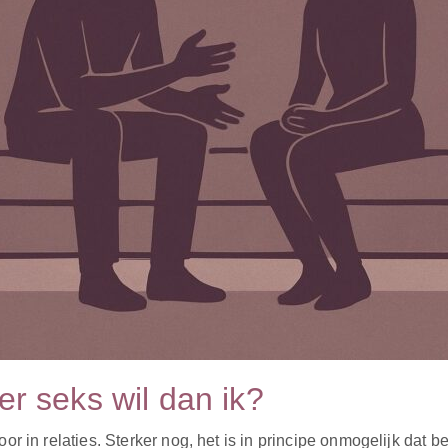
er seks wil dan ik?
 in relaties. Sterker nog, het is in principe onmogelijk dat beid