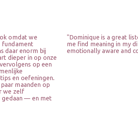
 ook omdat we
"Dominique is a great li
g fundament
me find meaning in my dif
s daar enorm bij
emotionally aware and co
art dieper in op onze
 vervolgens op een
menlijke
 tips en oefeningen.
 paar maanden op
r we zelf
en gedaan — en met