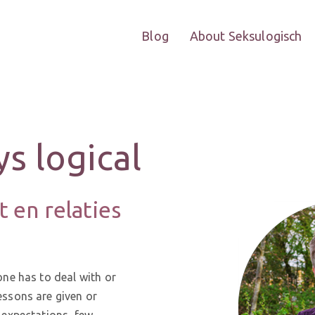
Blog
About Seksulogisch
ys logical
t en relaties
ne has to deal with or
ssons are given or
 expectations, few