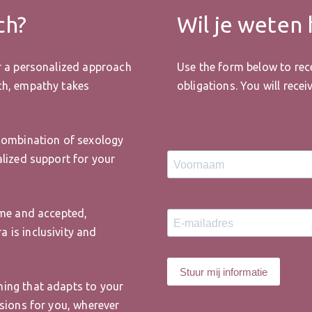
ch?
Wil je weten
r a personalized approach
Use the form below to rec
ch, empathy takes
obligations. You will rece
 combination of sexology
alized support for your
ome and accepted,
 is inclusivity and
hing that adapts to your
ssions for you, wherever