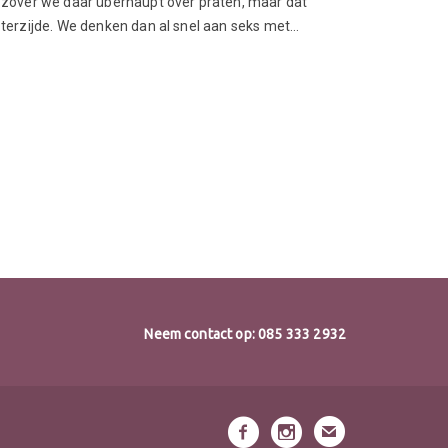
zover we daar überhaupt over praten, maar dat
terzijde. We denken dan al snel aan seks met…
Neem contact op:
085 333 2932